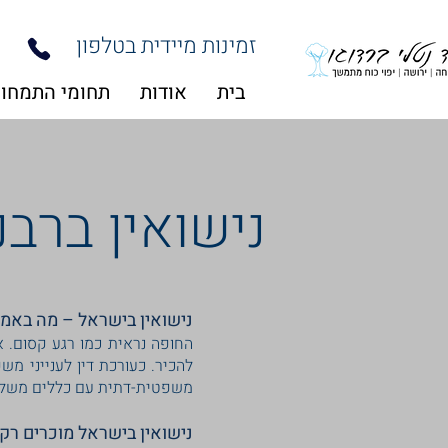
זמינות מיידית בטלפון
בית
אודות
תחומי התמחו
נישואין ברב
נישואין בישראל – מה באמ
החופה נראית כמו רגע קסום. א
להכיר. כעורכת דין לענייני מש
משפטית-דתית עם כללים משלה. 
נישואין בישראל מוכרים רק 