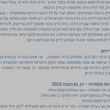
שרות להינשא בטקס אזרחי בתוך הארץ. הדין הדתי הוא זה שחל בענייני 
רק לפי הדין הדתי, ולמעשה רק דרך הרבנות.
ישואין ברבנות משפיעים באופן ישיר על כל היבטי החיים המשותפים – ובע
כות המיידיות: בית הדין הרבני הוא שיחליט. רק לאחר מתן החלטה על הג
רך החוצה עוברת דרכה. בית הדין הרבני מוסמך לדון בגירושין, ולעיתים ג
השבה. אבל ההליך שם אינו דומה לבית המשפט למשפחה: זהו הליך שמבוס
להפתיע מאוד את מי שמגיע לדיון, גם אם מיוצג היטב.
יינים
ן הרבני הם לרוב מומחים בדיני משפחה, אך אינם בהכרח בקיאים בהל
ור שישנה גם שפה משותפת, שפת החוק בישראל והפסיקה המקובלת הן 
תיקים היכרות עם הדיינים מהתדיינויות קודמות. כך ששני צדי המתרס
רך במהלך הדיון.
 וממזרות – כן, גם בשנת 2025
א חיה ופועלת – עם השלכות קונקרטיות:
פעילה בהתאם לצורך ואין המדובר ב"אות מתה".
ים לפגוע בזכויות.
ת, גם בעידן המודרני. בתי הדין הרבניים היום מפעילים "לחץ פיזי מתון