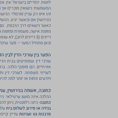
לזוגות יהודיים בישראל אין אפ
המשמעות: נישואין מוכרים אך ו
זהו אינו רק עניין פורמלי. הנ
הגירושין אם וכאשר יגיע. ההשל
כאשר נישאים דרך הרבנות, גם הד
מזונות אישה, משמורת ומזונות 
דיינים (3 דיינים לרוב), לא שופטים, שפוסקים לפי עקרונות ההלכה, לא מחויבים לתקדימים. עם כפיפות מסוימת לדין האזרחי.
וכאן מתחיל הפער – פער שיכול 
הפער בין עורכי הדין לבין הד
עורכי דין שמופיעים בבית הדי
אזרחיים. הם פוסקי הלכה. בר
לענייני משפחה. לעורכי דין ו
ויודעים פחות או יותר למה להיע
כתובה, אשמה בגירושין, עגינות
ההלכה אינה מושג ערטילאי. הי
כתובה-
הינה רלוונטית, ניתן לה
בגידה או סירוב לשלום בית
עלול
סרבנות גט ועגינות
עדיין קיימו