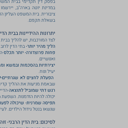
בפסק דין תקדימי בבית המשפט 
במדינת יוטה בארה"ב, יירשמו
ציבורית. בית המשפט העליון ה
בשאלת תקפם.
יתרונות ההידיינות בבית הדין
לצד המורכבות, יש להליך בבית ה
הליך מהיר יותר-
בתי הדין לרוב
פחות פרוצדורה- יותר תכלס
-ה
ואנושיים.
יצירתיות בהסכמות ובמשא ומת
יעיל ונוח.
הפעלת לחצים לא שגרתיים-ל
שבאמת מניעות את ההליך קדימ
רגש דתי שמוביל לתוצאה
-הדיי
יכולה להיות הזדמנות. השפעת ה
תפיסה שמרנית- שיכולה לפעול
שנשאו בנטל גידול הילדים. לעי
לסיכום: בית הדין הרבני- זוה