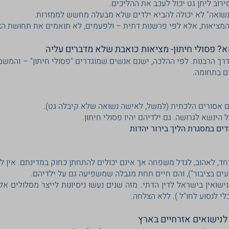
רוב ליתן גט יכול לעכב את ההליכים.
נשואה" לא יכולה להביא ילדים שלא מבעלה מחשש לממזרות.
מציאות, אלא לפי פרשנות דתית – ולפעמים, לא תואמים את תחושת הצד
א? פסולי חיתון- מציאות כואבת שלא מדברים עליה
דרך הרבנות. לפי ההלכה, ישנם אנשים שמוגדרים "פסולי חיתון" – והמש
ם בתחומה.
ם אסורים הלכתית (למשל, לאישה נשואה שלא קיבלה גט).
ל הינשא לגרושה. גם ילדיהם יהיו פסולי חיתון.
דים במסגרת הליך בירור יהדות
יחד, לאהוב, לגדל משפחה אך אינם יכולים להתחתן כחוק במדינתם. אין
עים בציבור"), והם חיים תחת מגבלה שמשפיעה גם על ילדיהם.
שואין בישראל לדין הדתי. מזה שנים נעשו ניסיונות לייצר מסלולים אל
י לנסוע לחו"ל ). ללא הצלחה.
 לנישואים אזרחיים בארץ