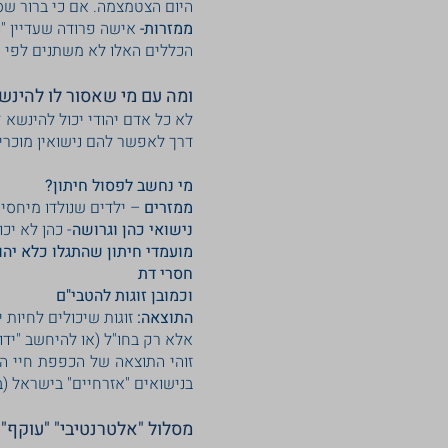
היום הצטמצמה. אם כי ברור שסי
ממזרות-
אישה פרודה שעדיין "
הכללים האלו לא משתנים לפי ה
ומה עם מי שאסור לו להינש
לא כל אדם יהודי יכול להינשא 
דרך לאפשר להם נישואין מוכרי
מי נחשב לפסול חיתון?
ממזרים
– ילדים שנולדו מיחסי
נישואי כהן וגרושה
- כהן לא יכו
מועמדי חיתון שהתגלו כלא יהו
חסרי דת
וכמובן זוגות להטבי"ם
התוצאה:
זוגות שיכולים לחיות 
אלא רק בחו"ל (או להיחשב "ידו
זוהי התוצאה של הכפפת חיי הני
בנישואים "אזרחיים" בישראל (בל
מסלול "אלטרנטיבי" "עוקף"