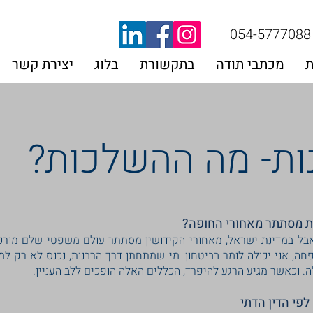
054-5777088
ת
מכתבי תודה
בתקשורת
בלוג
יצירת קשר
נות- מה ההשלכות?
ת מסתתר מאחורי החופה?
בל במדינת ישראל, מאחורי הקידושין מסתתר עולם משפטי שלם מורכב,
פחה, אני יכולה לומר בביטחון: מי שמתחתן דרך הרבנות, נכנס לא רק ל
וכאשר מגיע הרגע להיפרד, הכללים האלה הופכים ללב העניין.
לפי הדין הדתי