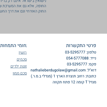
נישואין בישראל אינם רק ברית
החופה, אלא גם את המערכת שא
החוק האזרחי וגם את דרך החשיב
פרטי התקשרות
תחומי התמחות
טלפון: 03-5295777
גירושין
נייד: 054-5777088
הסכמים
פקס: 03-5295777
מזונות ילדים
דוא"ל:
nathalieberdugolaw@gmail.com
הסכם ממון
כתובת:
רחוב תוצרת הארץ 1 (מגדלי ב.ס.ר.)
מגדל T קומה 12 פתח תקווה