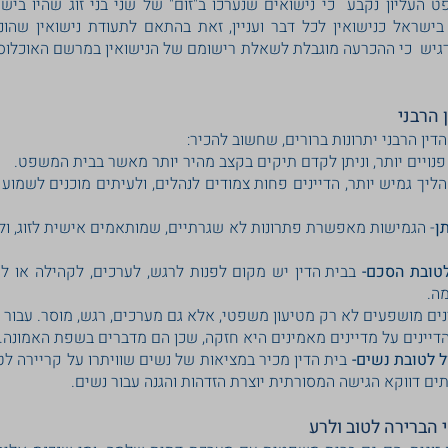
העליון נקבע כי נישואים שנערכו ב"זום" של שני בני זוג שהיו בישר
 בישראל כנישואין לכל דבר ועניין, זאת בהתאם לתעודת נישואין שה
דגיש כי ההכרעה מוגבלת לשאלת רישומם של הנישואין במרשם האוכלוסין
 הרבני
דין הרבני יתרונות ברורים, שחשוב להכיר:
 פנויים יותר, וניתן לקדם תיקים בקצב מהיר יותר מאשר בבית המשפט.
הליך גמיש יותר, הדיינים פחות צמודים לנהלים, ולעיתים מוכנים לשמוע 
ן
- הגמישות מאפשרת פתרונות לא שגרתיים, שמותאמים אישית לזוג, ו
טובת הסכם-
בבית הדין יש מקום לפנות לרגש, לערכים, לקהילה או 
ה.
נים מושפעים לא רק מטיעון משפטי, אלא גם מערכים, רגש, מוסר. עבור 
דיינים על מדיינים מאמינים היא חזקה, שכן הם מדברים בשפת האמונה.
 לטובת נשים-
בית הדין מכיר במציאות של נשים שוויתרו על קריירה לטו
תים דווקא הגישה המסורתית יוצרת הזדהות והגנה עבור נשים.
י הברירה לטוב ולרע