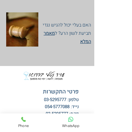
האם בעלי יכול להגיש נגדי
תביעת לשון הרע? ל
מאמר
המלא
פרטי התקשרות
טלפון:
03-5295777
נייד:
054-5777088
פקס:
03-5295777
דוא"ל:
nathalieberdugolaw@gmail.com
Phone
WhatsApp
כתובת:
רחוב תוצרת הארץ 1 (מגדלי ב.ס.ר.)