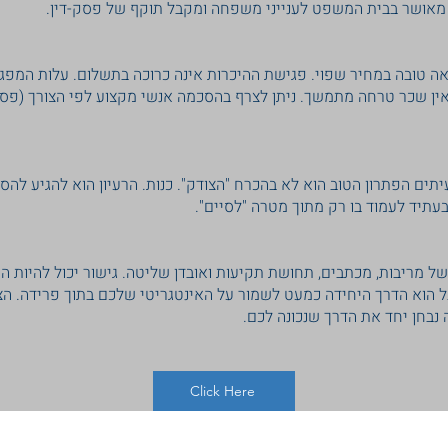
אושר בבית המשפט לענייני משפחה ומקבל תוקף של פסק-דין.
צאה טובה במחיר שפוי. פגישת ההיכרות אינה כרוכה בתשלום. עלות המפג
, אין שכר טרחה מתמשך. ניתן לצרף בהסכמה אנשי מקצוע לפי הצורך (פסיכ
יתים הפתרון הטוב הוא לא בהכרח "הצודק". כנות. הרעיון הוא להגיע להס
עתיד לעמוד בו רק מתוך מטרה "לסיים".
 מריבות, מכתבים, תחושת תקיעות ואובדן שליטה. גישור יכול להיות 
בל הוא הדרך היחידה כמעט לשמור על האינטגריטי שלכם בתוך פרידה. ה
 נבחן יחד את הדרך שנכונה לכם.
Click Here