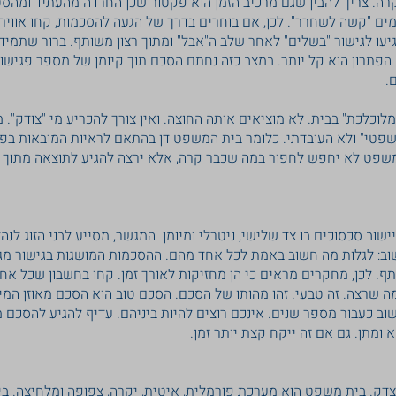
קרה. צריך להבין שגם מרכיב הזמן הוא פקטור שכן החרדה מהעתיד ומה
 "קשה לשחרר". לכן, אם בוחרים בדרך של הגעה להסכמות, קחו אוויר, י
גיעו לגישור "בשלים" לאחר שלב ה"אבל" ומתוך רצון משותף. ברור שתמיד
תרון הוא קל יותר. במצב כזה נחתם הסכם תוך קיומן של מספר פגישות
.
וכלכת" בבית. לא מוציאים אותה החוצה. ואין צורך להכריע מי "צודק". 
טי" ולא העובדתי. כלומר בית המשפט דן בהתאם לראיות המובאות בפני
שפט לא יחפש לחפור במה שכבר קרה, אלא ירצה להגיע לתוצאה מתוך ה
me) הוא הליך ליישוב סכסוכים בו צד שלישי, ניטרלי ומיומן המגשר, מסייע לבני הזו
וב: לגלות מה חשוב באמת לכל אחד מהם. ההסכמות המושגות בגישור מגי
ף. לכן, מחקרים מראים כי הן מחזיקות לאורך זמן. קחו בחשבון שכל אח
 שרצה. זה טבעי. זהו מהותו של הסכם. הסכם טוב הוא הסכם מאוזן המיי
וב כעבור מספר שנים. אינכם רוצים להיות ביניהם. עדיף להגיע להסכם
 ומתן. גם אם זה ייקח קצת יותר זמן.
צדק. בית משפט הוא מערכת פורמלית, איטית, יקרה, צפופה ומלחיצה. 