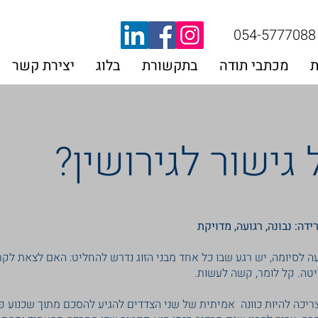
054-5777088
ת
מכתבי תודה
בתקשורת
בלוג
יצירת קשר
גישור לגירושין?
דה: נבונה, רגועה, מדויקת
ה לסיומה, יש רגע שבו כל אחד מבני הזוג נדרש להחליט: האם לצאת לק
יטה. קל לומר, קשה לעשות.
צריכה להיות כוונה אמיתית של שני הצדדים להגיע להסכם מתוך שכנוע פ