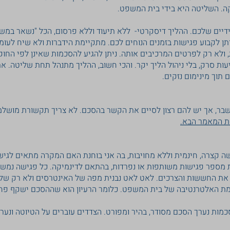
ה. השליטה היא בידי בית המשפט.
ידיים שלכם. ההליך דיסקרטי- ללא תיעוד וללא פרסום, הכל "נשאר במש
ניתן לקבוע פגישות בזמנים הנוחים לכם. מתקיימת הידברות ולא שיח לעומ
ולא רק לפרטים המרכיבים אותה. ניתן להגיע להסכמות שאינן לפי החוק 
ות סרק, בלי ניהול הליך יקר. והכי חשוב, ההליך מתנהל תחת שליטה. א
 תוך מינימום נזקים.
שבר, אך יש להם רצון לסיים את הקשר בהסכם. לא צריך תקשורת מושל
ת המאמר הבא.
 קצרה, חינמית וללא מחויבות, בה אני בוחנת האם המקרה מתאים לגיש
 מספר פגישות משותפות או נפרדות, בהתאם לדינמיקה. כל פגישה נמשכ
 את החששות והצרכים. לאט לאט נבנית מפה של האינטרסים ולא רק של
עומת האלטרנטיבה של בית המשפט. כלומר הרעיון הוא שההסכם ישקף פח
מות נערך הסכם מסודר, בהיר ומפורט. הצדדים עוברים על הטיוטה ונערכ