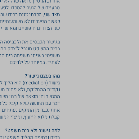
אחרת, הניסיון מראה שזה לא י
טבעיים של הגעה להסכם. לפעמים
מצד שני, הכרתי זוגות רבים שה
כאשר הפערים לא משמעותיים הפ
שני הצדדים חופשיים ומאושרים
בגישור מכבסים את ה"כביסה המל
בבית המשפט מוגבל ל"צדק המשפ
משפטי בענייני משפחה בית המ
לעתיד. במיוחד על ילדיכם.
מהו בעצם גישור?
גישור (diation
נקודות המחלוקת, ולא פחות חש
המגשר והן תוצאה של רצון משות
דבר עם תחושה שלא קיבל כל מה
אחוז נכבד מן התיקים נפתחים ש
קבלת מלוא הייעוץ, ומיצוי המשא
למה גישור ולא בית משפט?
רבים נרתעים מהליך משפטי וב