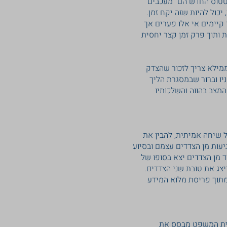
סטטוס החדש הם "מעכבים"
כול להיות שזה יקח זמן.
 קיימים אי אלו פערים אך
 ותוך פרק זמן קצר יחסית
ממילא צריך לזכור שהצדק
ו וברור שבמסגרת הליך
מצב בהווה והשלכותיו
ג לנהל שיחה אמיתית, להבין את
עות מן הצדדים עצמם ובסיוע
ד מן הצדדים יצא בסופו של
צג את טובת שני הצדדים.
 מתוך פריסת מלוא המידע
בית המשפט מבסס את